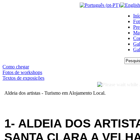
Iní
Fot
Pre
Ma
Con
Gal
Gal
Como chegar
Fotos de workshops
Textos de exposições
Aldeia dos artistas - Turismo em Alojamento Local.
1- ALDEIA DOS ARTIST
SANTA CLARA A VELHA