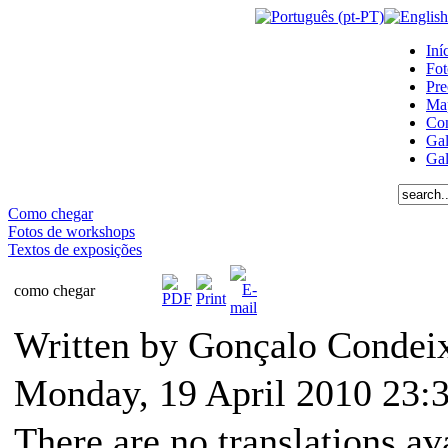
Iní
Fot
Pre
Ma
Con
Gal
Gal
Como chegar
Fotos de workshops
Textos de exposições
como chegar
Written by Gonçalo Conde
Monday, 19 April 2010 23:
There are no translations av